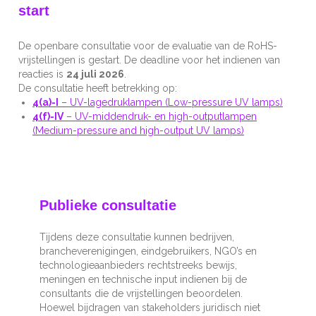
start
De openbare consultatie voor de evaluatie van de RoHS-
vrijstellingen is gestart. De deadline voor het indienen van
reacties is
24 juli 2026
.
De consultatie heeft betrekking op:
4(a)-I
– UV-lagedruklampen (Low-pressure UV lamps)
4(f)-IV
– UV-middendruk- en high-outputlampen
(Medium-pressure and high-output UV lamps)
Publieke consultatie
Tijdens deze consultatie kunnen bedrijven,
brancheverenigingen, eindgebruikers, NGO’s en
technologieaanbieders rechtstreeks bewijs,
meningen en technische input indienen bij de
consultants die de vrijstellingen beoordelen.
Hoewel bijdragen van stakeholders juridisch niet