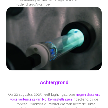
middendruk-UV-lampen.
Achtergrond
Op 22 augustus 2025 heeft LightingEurope
negen dossiers
voor verlenging van RoHS-vrijstellingen
ingediend bij de
Europese Commissie. Parallel daaraan heeft de Britse