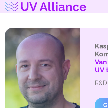
Kas
Kor
Van
UV 
R&D
G