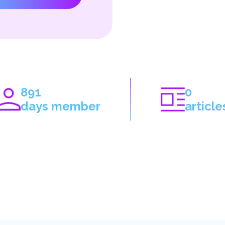
891
0
days member
article