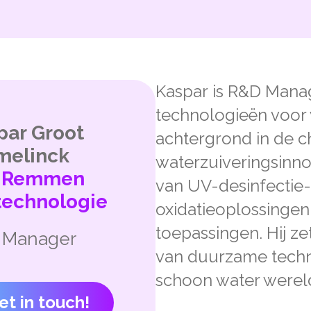
Kaspar is R&D Manag
technologieën voor
par Groot
achtergrond in de c
melinck
waterzuiveringsinnov
 Remmen
van UV-desinfectie
technologie
oxidatieoplossingen
toepassingen. Hij ze
 Manager
van duurzame techno
schoon water werel
et in touch!