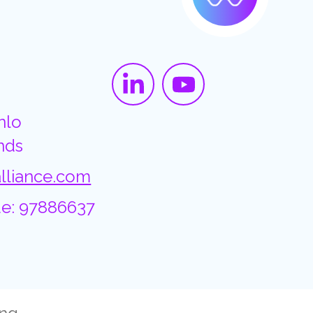
nlo
nds
lliance.com
e: 97886637